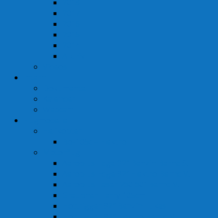
2018
2017
2016
2015
2014
Archiv
Videos
Intern
Dokumente
Kalender
Webcam
Flugmodelle
Helikopter
Bo-105c – Elektro
Motorflug
Aeroplus Edge 92″ Benzin Bernd S.
Aeroplus Edge 92″ Elektro Bernd V.
Aeroplus Laser 260 60″ Bernd V.
Graupner Terry 105cm
Hottrigger 92″ Benzin Lukas
Hottrigger 92″ Elektro Bernd V.