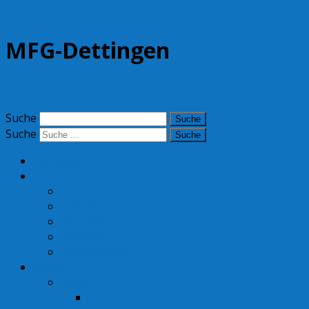
MFG-Dettingen
Suche
Suche
Startseite
Verein
Über Uns
Jugend
Flugzeiten
Flugplatz
Vereinsheim
Medien
Bilder
2019