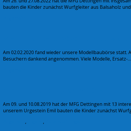
Am 26. und 27.08.2022 hat die MFG Dettingen mit insgesa
bauten die Kinder zunächst Wurfgleiter aus Balsaholz u
Allgemein
Modellbaubörse 2020 – scheee wars
Am 02.02.2020 fand wieder unsere Modellbaubörse statt. 
Besuchern dankend angenommen. Viele Modelle, Ersatz-
Allgemein
Kinderferienprogramm 2019
Am 09. und 10.08.2019 hat der MFG Dettingen mit 13 inte
unserem Urgestein Emil bauten die Kinder zunächst Wurfg
Allgemein
,
Jugend
,
Veranstaltungen