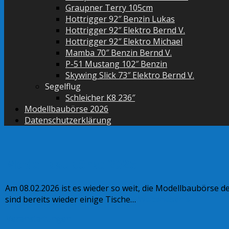
Graupner Terry 105cm
Hottrigger 92″ Benzin Lukas
Hottrigger 92″ Elektro Bernd V.
Hottrigger 92″ Elektro Michael
Mamba 70″ Benzin Bernd V.
P-51 Mustang 102″ Benzin
Skywing Slick 73″ Elektro Bernd V.
Segelflug
Schleicher K8 236″
Modellbaubörse 2026
Datenschutzerklärung
Modellbaubörse 2026
Am 08.02.2026 ist es wieder so weit, die Modellbaubörse d
sind bereits wieder einige Tische…
Weiterlesen »
Veranstaltungen