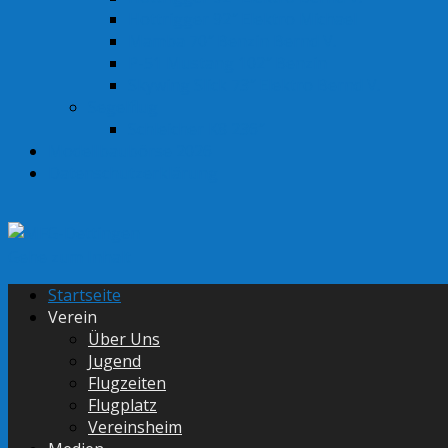
Hottrigger 92″ Elektro Michael
Mamba 70″ Benzin Bernd V.
P-51 Mustang 102″ Benzin
Skywing Slick 73″ Elektro Bernd V.
Segelflug
Schleicher K8 236″
Modellbaubörse 2026
Datenschutzerklärung
Gehe zum Inhalt
Startseite
Verein
Über Uns
Jugend
Flugzeiten
Flugplatz
Vereinsheim