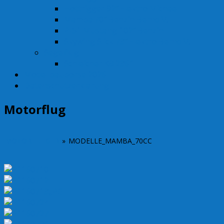
Hottrigger 92″ Elektro Michael
Mamba 70″ Benzin Bernd V.
P-51 Mustang 102″ Benzin
Skywing Slick 73″ Elektro Bernd V.
Segelflug
Schleicher K8 236″
Modellbaubörse 2026
Datenschutzerklärung
Motorflug
MOTORFLIEGER
»
MODELLE_MAMBA_70CC