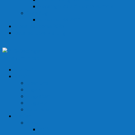
Skywing Slick 73″ Elektro Bernd V.
Segelflug
Schleicher K8 236″
Modellbaubörse 2026
Datenschutzerklärung
Gehe zum Inhalt
Startseite
Verein
Über Uns
Jugend
Flugzeiten
Flugplatz
Vereinsheim
Medien
Bilder
2019