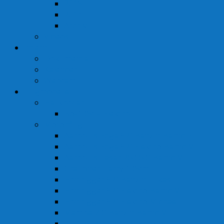
2015
2014
Archiv
Videos
Intern
Dokumente
Kalender
Webcam
Flugmodelle
Helikopter
Bo-105c – Elektro
Motorflug
Aeroplus Edge 92″ Benzin Bernd S.
Aeroplus Edge 92″ Elektro Bernd V.
Aeroplus Laser 260 60″ Bernd V.
Graupner Terry 105cm
Hottrigger 92″ Benzin Lukas
Hottrigger 92″ Elektro Bernd V.
Hottrigger 92″ Elektro Michael
Mamba 70″ Benzin Bernd V.
P-51 Mustang 102″ Benzin