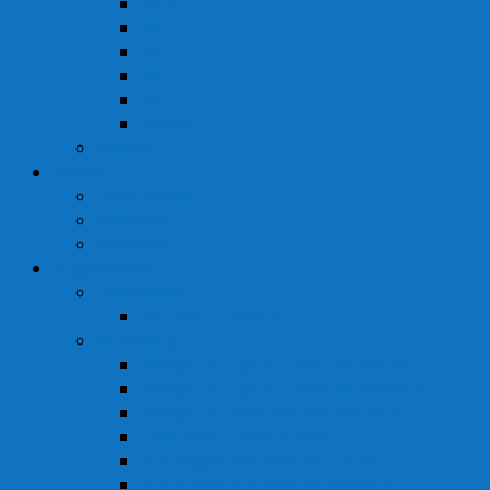
2018
2017
2016
2015
2014
Archiv
Videos
Intern
Dokumente
Kalender
Webcam
Flugmodelle
Helikopter
Bo-105c – Elektro
Motorflug
Aeroplus Edge 92″ Benzin Bernd S.
Aeroplus Edge 92″ Elektro Bernd V.
Aeroplus Laser 260 60″ Bernd V.
Graupner Terry 105cm
Hottrigger 92″ Benzin Lukas
Hottrigger 92″ Elektro Bernd V.