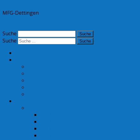
MFG-Dettingen
Suche
Suche
Startseite
Verein
Über Uns
Jugend
Flugzeiten
Flugplatz
Vereinsheim
Medien
Bilder
2019
2018
2017
2016