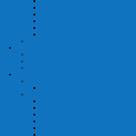
2018
2017
2016
2015
2014
Archiv
Videos
Intern
Dokumente
Kalender
Webcam
Flugmodelle
Helikopter
Bo-105c – Elektro
Motorflug
Aeroplus Edge 92″ Benzin Bernd S.
Aeroplus Edge 92″ Elektro Bernd V.
Aeroplus Laser 260 60″ Bernd V.
Graupner Terry 105cm
Hottrigger 92″ Benzin Lukas
Hottrigger 92″ Elektro Bernd V.