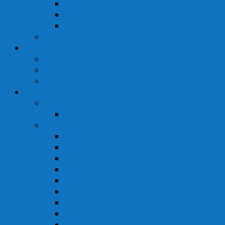
2015
2014
Archiv
Videos
Intern
Dokumente
Kalender
Webcam
Flugmodelle
Helikopter
Bo-105c – Elektro
Motorflug
Aeroplus Edge 92″ Benzin Bernd S.
Aeroplus Edge 92″ Elektro Bernd V.
Aeroplus Laser 260 60″ Bernd V.
Graupner Terry 105cm
Hottrigger 92″ Benzin Lukas
Hottrigger 92″ Elektro Bernd V.
Hottrigger 92″ Elektro Michael
Mamba 70″ Benzin Bernd V.
P-51 Mustang 102″ Benzin