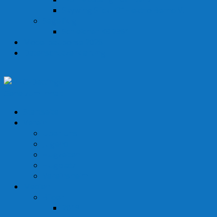
Skywing Slick 73″ Elektro Bernd V.
Segelflug
Schleicher K8 236″
Modellbaubörse 2026
Datenschutzerklärung
Gehe zum Inhalt
Startseite
Verein
Über Uns
Jugend
Flugzeiten
Flugplatz
Vereinsheim
Medien
Bilder
2019