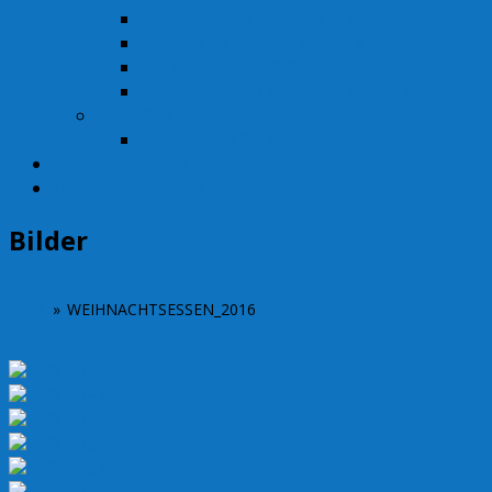
Hottrigger 92″ Elektro Michael
Mamba 70″ Benzin Bernd V.
P-51 Mustang 102″ Benzin
Skywing Slick 73″ Elektro Bernd V.
Segelflug
Schleicher K8 236″
Modellbaubörse 2026
Datenschutzerklärung
Bilder
2016
»
WEIHNACHTSESSEN_2016