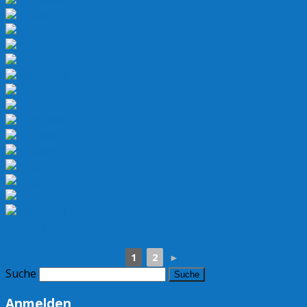
[Zeige eine Slideshow]
1
2
►
Suche
Anmelden