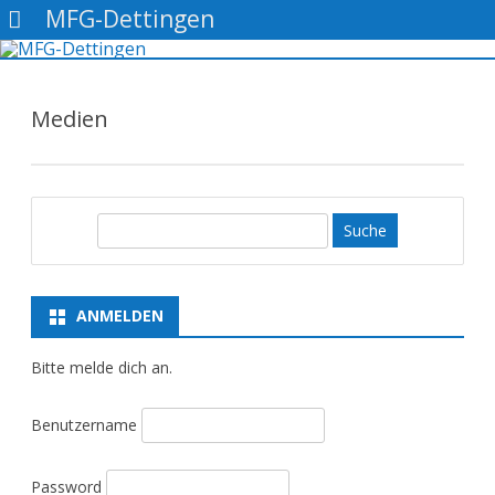
MFG-Dettingen
Gehe
zum
Inhalt
Medien
S
u
c
h
ANMELDEN
e
Bitte melde dich an.
Benutzername
Password